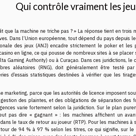
Qui contrôle vraiment les je
dit que la machine ne triche pas ? » La réponse tient en trois 
uves. Dans l’Union européenne, tout dépend du pays depuis l
ationale des jeux (ANJ) encadre strictement le poker et les 
 casino en ligne, ce qui pousse de nombreux sites à se placer
a Gaming Authority) ou à Curaçao. Dans ces juridictions, le
bres aléatoires (RNG), doit généralement être testé par
ies d’essais statistiques destinées à vérifier que les tirag
e marketing, parce que les autorités de licence imposent so
gestion des plaintes, et des obligations de séparation des 
igences varie fortement selon la juridiction. Sur le plan pur
eut pas dire « gagnant » : les machines affichent un avan
t dans le taux de retour au joueur (RTP). Pour les machines à 
ur de 94 % à 97 % selon les titres, ce qui signifie, sur le