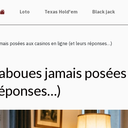
Loto
Texas Hold'em
Black jack
mais posées aux casinos en ligne (et leurs réponses…)
taboues jamais posées
 réponses…)