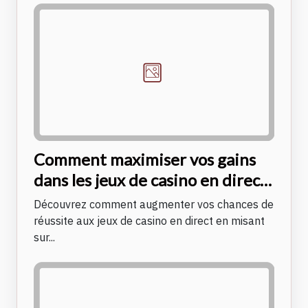
Comment maximiser vos gains
dans les jeux de casino en direct
avec des RTP élevés ?
Découvrez comment augmenter vos chances de
réussite aux jeux de casino en direct en misant
sur...