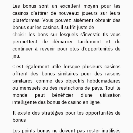
Les bonus sont un excellent moyen pour les
casinos d’attirer de nouveaux joueurs sur leurs
plateformes. Vous pouvez aisément obtenir des
bonus sur les casinos, il suffit juste de
choisir
les bons sur lesquels s’investir. Ils vous
permettent de démarrer facilement et de
continuer à revenir pour plus d’opportunités de
jeu.
C’est également utile lorsque plusieurs casinos
offrent des bonus similaires pour des raisons
similaires, comme des objectifs hebdomadaires
ou mensuels ou des restrictions de pays. Tout le
monde peut bénéficier d’une utilisation
intelligente des bonus de casino en ligne.
Il existe des stratégies pour les opportunités de
bonus
Les points bonus ne doivent pas rester inutilisés