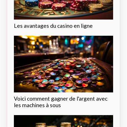
Les avantages du casino en ligne
Voici comment gagner de l'argent avec
les machines à sous