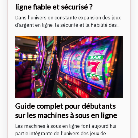
ligne fiable et sécurisé ?
Dans l’univers en constante expansion des jeux
d’argent en ligne, la sécurité et la fiabilité des...
Guide complet pour débutants
sur les machines à sous en ligne
Les machines à sous en ligne font aujourd’hui
partie intégrante de l’univers des jeux de