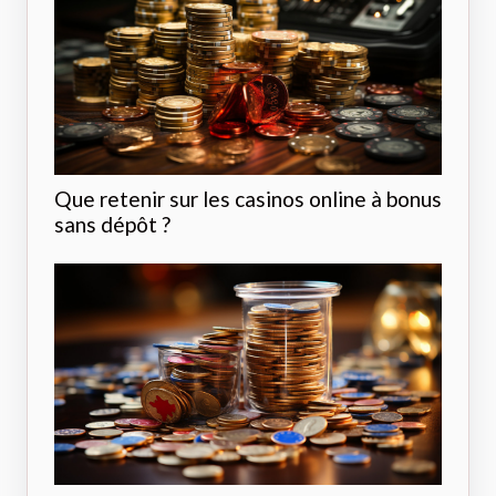
Que retenir sur les casinos online à bonus
sans dépôt ?