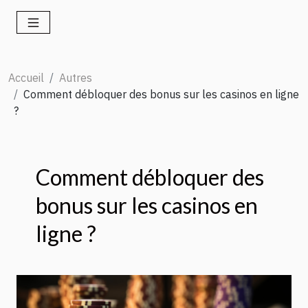
Accueil
Autres
Comment débloquer des bonus sur les casinos en ligne
?
Comment débloquer des
bonus sur les casinos en
ligne ?