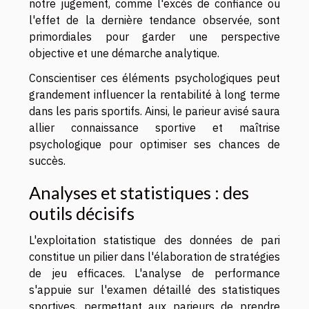
notre jugement, comme l'excès de confiance ou
l'effet de la dernière tendance observée, sont
primordiales pour garder une perspective
objective et une démarche analytique.
Conscientiser ces éléments psychologiques peut
grandement influencer la rentabilité à long terme
dans les paris sportifs. Ainsi, le parieur avisé saura
allier connaissance sportive et maîtrise
psychologique pour optimiser ses chances de
succès.
Analyses et statistiques : des
outils décisifs
L'exploitation statistique des données de pari
constitue un pilier dans l'élaboration de stratégies
de jeu efficaces. L'analyse de performance
s'appuie sur l'examen détaillé des statistiques
sportives, permettant aux parieurs de prendre