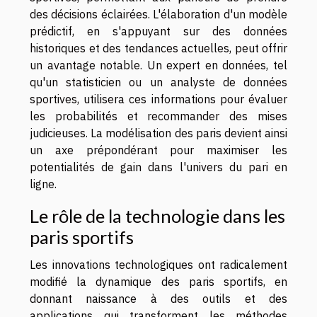
des décisions éclairées. L'élaboration d'un modèle
prédictif, en s'appuyant sur des données
historiques et des tendances actuelles, peut offrir
un avantage notable. Un expert en données, tel
qu'un statisticien ou un analyste de données
sportives, utilisera ces informations pour évaluer
les probabilités et recommander des mises
judicieuses. La modélisation des paris devient ainsi
un axe prépondérant pour maximiser les
potentialités de gain dans l'univers du pari en
ligne.
Le rôle de la technologie dans les
paris sportifs
Les innovations technologiques ont radicalement
modifié la dynamique des paris sportifs, en
donnant naissance à des outils et des
applications qui transforment les méthodes