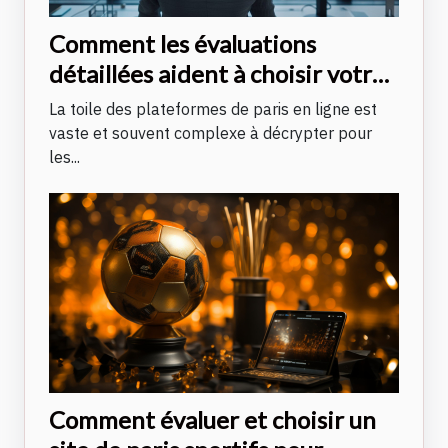
Comment les évaluations
détaillées aident à choisir votre
plateforme de paris
La toile des plateformes de paris en ligne est
vaste et souvent complexe à décrypter pour
les...
Comment évaluer et choisir un