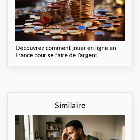
Découvrez comment jouer en ligne en
France pour se faire de l'argent
Similaire