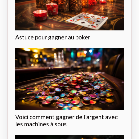
Astuce pour gagner au poker
Voici comment gagner de l'argent avec
les machines à sous