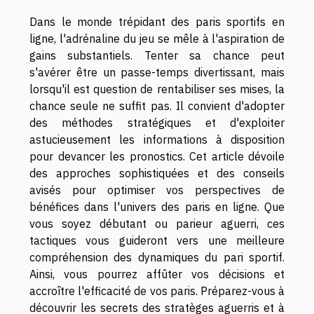
Dans le monde trépidant des paris sportifs en
ligne, l'adrénaline du jeu se mêle à l'aspiration de
gains substantiels. Tenter sa chance peut
s'avérer être un passe-temps divertissant, mais
lorsqu'il est question de rentabiliser ses mises, la
chance seule ne suffit pas. Il convient d'adopter
des méthodes stratégiques et d'exploiter
astucieusement les informations à disposition
pour devancer les pronostics. Cet article dévoile
des approches sophistiquées et des conseils
avisés pour optimiser vos perspectives de
bénéfices dans l'univers des paris en ligne. Que
vous soyez débutant ou parieur aguerri, ces
tactiques vous guideront vers une meilleure
compréhension des dynamiques du pari sportif.
Ainsi, vous pourrez affûter vos décisions et
accroître l'efficacité de vos paris. Préparez-vous à
découvrir les secrets des stratèges aguerris et à