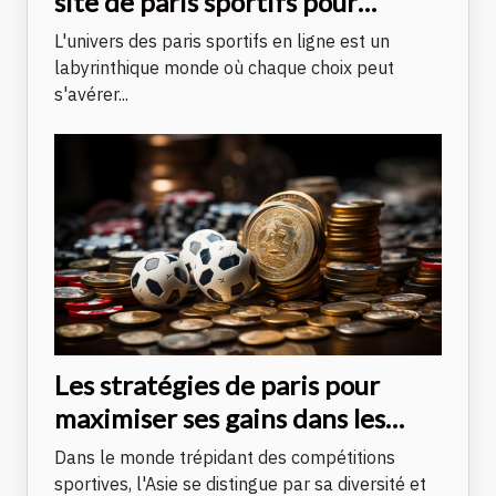
site de paris sportifs pour
maximiser vos gains sur les
L'univers des paris sportifs en ligne est un
matchs de football
labyrinthique monde où chaque choix peut
s'avérer...
Les stratégies de paris pour
maximiser ses gains dans les
compétitions sportives
Dans le monde trépidant des compétitions
asiatiques
sportives, l'Asie se distingue par sa diversité et