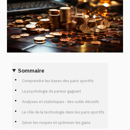
Sommaire
Comprendre les bases des paris sportifs
La psychologie du parieur gagnant
Analyses et statistiques : des outils décisifs
Le rôle de la technologie dans les paris sportifs
Gérer les risques et optimiser les gains