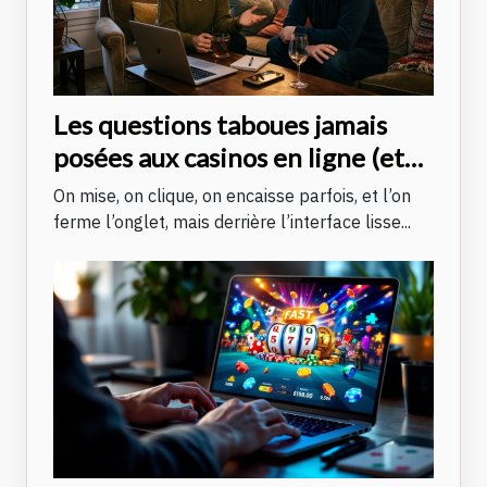
Les questions taboues jamais
posées aux casinos en ligne (et
leurs réponses…)
On mise, on clique, on encaisse parfois, et l’on
ferme l’onglet, mais derrière l’interface lisse...