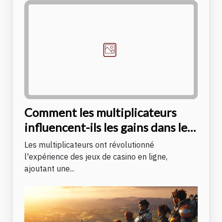
Comment les multiplicateurs
influencent-ils les gains dans les
jeux de casino en ligne ?
Les multiplicateurs ont révolutionné
l'expérience des jeux de casino en ligne,
ajoutant une...