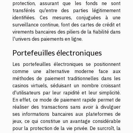
protection, assurant que les fonds ne sont
transférés qu'entre des parties légitimement
identifiées. Ces mesures, conjuguées à une
surveillance continue, font des cartes de crédit et
virements bancaires des piliers de la fiabilité dans
l'univers des paiements en ligne.
Portefeuilles électroniques
Les portefeuilles électroniques se positionnent
comme une alternative moderne face aux
méthodes de paiement traditionnelles dans les
casinos virtuels, séduisant un nombre croissant
d'utilisateurs par leur rapidité et leur simplicité.
En effet, ce mode de paiement rapide permet de
réaliser des transactions sans avoir à divulguer
ses informations bancaires aux plateformes de
jeux, ce qui constitue un avantage considérable
pour la protection de la vie privée. De surcroît, la