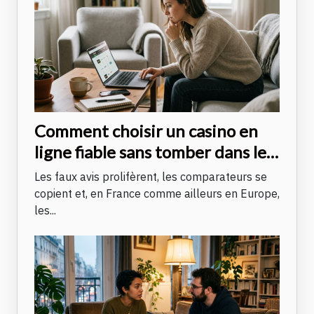
Comment choisir un casino en
ligne fiable sans tomber dans le
piège des faux avis ?
Les faux avis prolifèrent, les comparateurs se
copient et, en France comme ailleurs en Europe,
les...