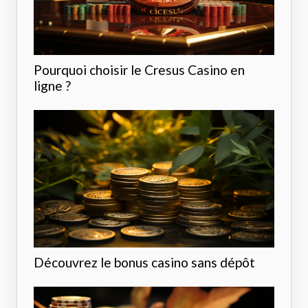
Pourquoi choisir le Cresus Casino en
ligne ?
Découvrez le bonus casino sans dépôt