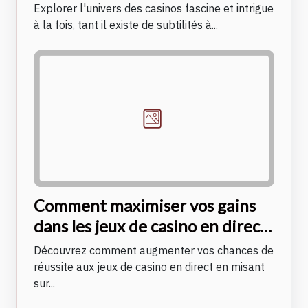
Explorer l'univers des casinos fascine et intrigue
à la fois, tant il existe de subtilités à...
Comment maximiser vos gains
dans les jeux de casino en direct
avec des RTP élevés ?
Découvrez comment augmenter vos chances de
réussite aux jeux de casino en direct en misant
sur...