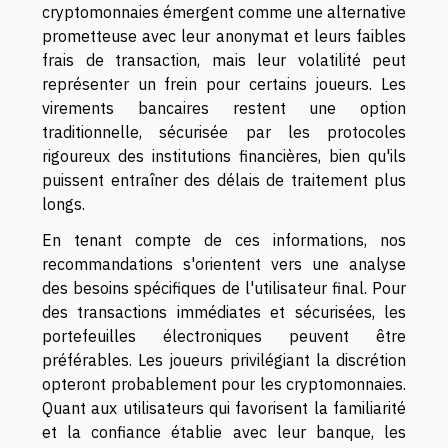
cryptomonnaies émergent comme une alternative
prometteuse avec leur anonymat et leurs faibles
frais de transaction, mais leur volatilité peut
représenter un frein pour certains joueurs. Les
virements bancaires restent une option
traditionnelle, sécurisée par les protocoles
rigoureux des institutions financières, bien qu'ils
puissent entraîner des délais de traitement plus
longs.
En tenant compte de ces informations, nos
recommandations s'orientent vers une analyse
des besoins spécifiques de l'utilisateur final. Pour
des transactions immédiates et sécurisées, les
portefeuilles électroniques peuvent être
préférables. Les joueurs privilégiant la discrétion
opteront probablement pour les cryptomonnaies.
Quant aux utilisateurs qui favorisent la familiarité
et la confiance établie avec leur banque, les