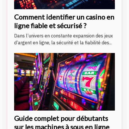
Comment identifier un casino en
ligne fiable et sécurisé ?
Dans l’univers en constante expansion des jeux
d’argent en ligne, la sécurité et la fiabilité des...
Guide complet pour débutants
sur les machines à sous en ligne