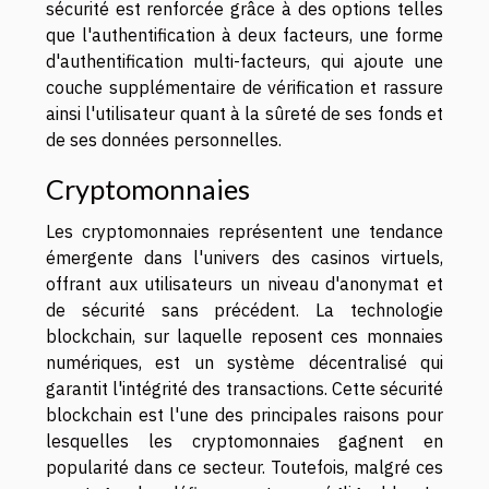
sécurité est renforcée grâce à des options telles
que l'authentification à deux facteurs, une forme
d'authentification multi-facteurs, qui ajoute une
couche supplémentaire de vérification et rassure
ainsi l'utilisateur quant à la sûreté de ses fonds et
de ses données personnelles.
Cryptomonnaies
Les cryptomonnaies représentent une tendance
émergente dans l'univers des casinos virtuels,
offrant aux utilisateurs un niveau d'anonymat et
de sécurité sans précédent. La technologie
blockchain, sur laquelle reposent ces monnaies
numériques, est un système décentralisé qui
garantit l'intégrité des transactions. Cette sécurité
blockchain est l'une des principales raisons pour
lesquelles les cryptomonnaies gagnent en
popularité dans ce secteur. Toutefois, malgré ces