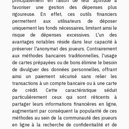
principalement en raison de leur aptitude à
favoriser une gestion des dépenses plus
rigoureuse. En effet, ces outils financiers
permettent aux utilisateurs de déposer
uniquement les fonds nécessaires, limitant ainsi le
risque de dépenses excessives. L'un des
avantages notables réside dans leur capacité à
préserver l'anonymat des joueurs. Contrairement
aux méthodes bancaires traditionnelles, l'usage
de cartes prépayées ou de bons élimine le besoin
de divulguer des données personnelles, offrant
ainsi un paiement sécurisé sans relier les
transactions à un compte bancaire ou à une carte
de crédit. Cette caractéristique séduit
particulièrement ceux qui sont réticents à
partager leurs informations financières en ligne,
augmentant par conséquent la popularité de ces
méthodes au sein de la communauté des joueurs
en ligne à la recherche de confidentialité et de