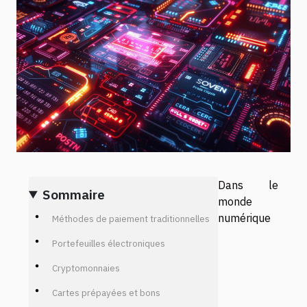
Dans le
Sommaire
monde
numérique
Méthodes de paiement traditionnelles
Portefeuilles électroniques
Cryptomonnaies
Cartes prépayées et bons