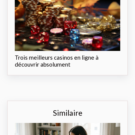
Trois meilleurs casinos en ligne à
découvrir absolument
Similaire