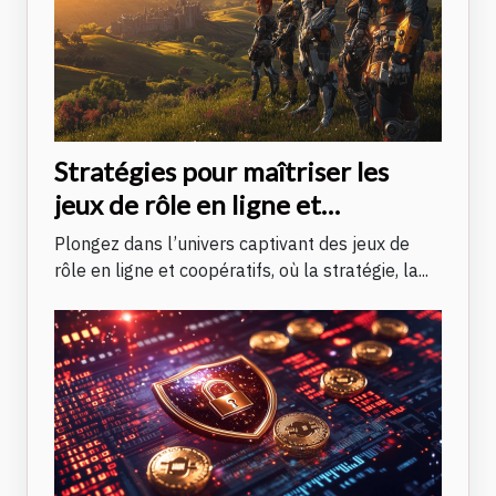
Stratégies pour maîtriser les
jeux de rôle en ligne et
coopératifs
Plongez dans l’univers captivant des jeux de
rôle en ligne et coopératifs, où la stratégie, la...