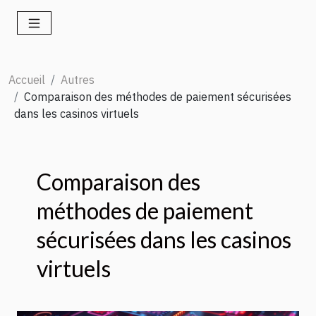
Accueil
Autres
Comparaison des méthodes de paiement sécurisées
dans les casinos virtuels
Comparaison des
méthodes de paiement
sécurisées dans les casinos
virtuels