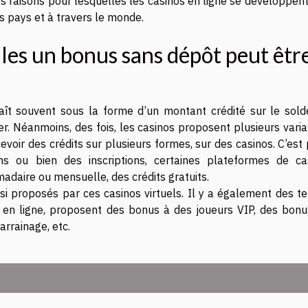
es raisons pour lesquelles les casinos en ligne se développent
s pays et à travers le monde.
lles un bonus sans dépôt peut êtr
aît souvent sous la forme d’un montant crédité sur le sold
ver. Néanmoins, des fois, les casinos proposent plusieurs vari
cevoir des crédits sur plusieurs formes, sur des casinos. C’est
s ou bien des inscriptions, certaines plateformes de cas
adaire ou mensuelle, des crédits gratuits.
ussi proposés par ces casinos virtuels. Il y a également des 
 en ligne, proposent des bonus à des joueurs VIP, des bonu
arrainage, etc.