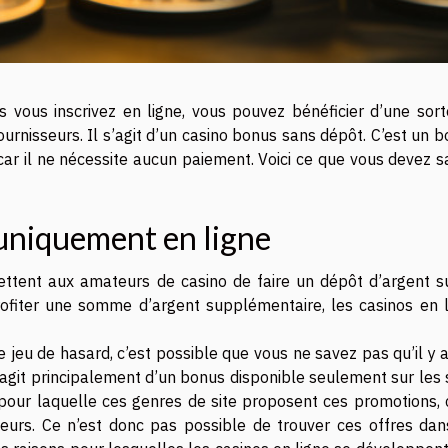
s vous inscrivez en ligne, vous pouvez bénéficier d’une sor
urnisseurs. Il s’agit d’un casino bonus sans dépôt. C’est un 
car il ne nécessite aucun paiement. Voici ce que vous devez s
uniquement en ligne
ttent aux amateurs de casino de faire un dépôt d’argent su
rofiter une somme d’argent supplémentaire, les casinos en 
 jeu de hasard, c’est possible que vous ne savez pas qu’il y 
’agit principalement d’un bonus disponible seulement sur les 
n pour laquelle ces genres de site proposent ces promotions, 
ueurs. Ce n’est donc pas possible de trouver ces offres da