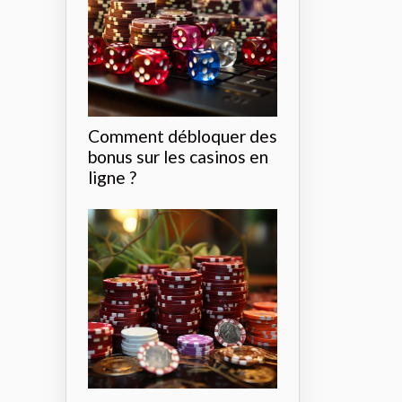
Comment débloquer des
bonus sur les casinos en
ligne ?