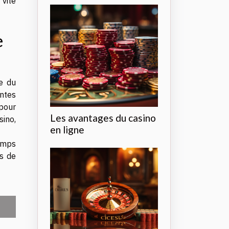
 vite
e
e du
antes
 pour
Les avantages du casino
ino,
en ligne
temps
s de