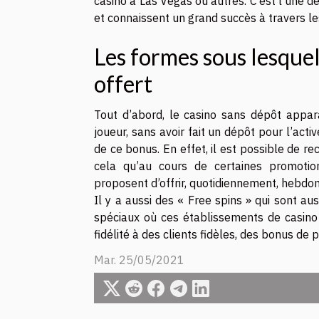
casino à Las Vegas ou autres. C’est l’une d
et connaissent un grand succès à travers le
Les formes sous lesque
offert
Tout d’abord, le casino sans dépôt appar
joueur, sans avoir fait un dépôt pour l’acti
de ce bonus. En effet, il est possible de re
cela qu’au cours de certaines promotion
proposent d’offrir, quotidiennement, hebdom
Il y a aussi des « Free spins » qui sont a
spéciaux où ces établissements de casino
fidélité à des clients fidèles, des bonus de p
Mar. 25/05/2021