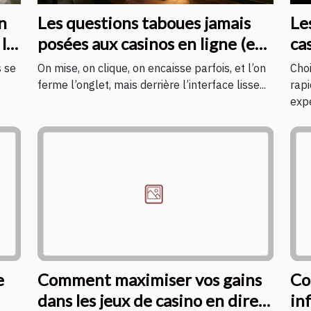
n
Les questions taboues jamais
Le
 le
posées aux casinos en ligne (et
ca
leurs réponses…)
ra
s se
On mise, on clique, on encaisse parfois, et l’on
Choi
ferme l’onglet, mais derrière l’interface lisse...
rapi
expé
e
Comment maximiser vos gains
Co
dans les jeux de casino en direct
inf