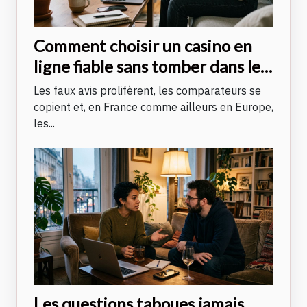
Comment choisir un casino en
ligne fiable sans tomber dans le
piège des faux avis ?
Les faux avis prolifèrent, les comparateurs se
copient et, en France comme ailleurs en Europe,
les...
Les questions taboues jamais